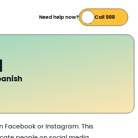
Need help now?
Call 988
a
panish
n Facebook or Instagram. This
cate people on social media