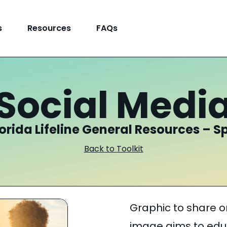
s
Resources
FAQs
Social Medi
lorida Lifeline General Resources – S
Back to Toolkit
Graphic to share o
image aims to edu