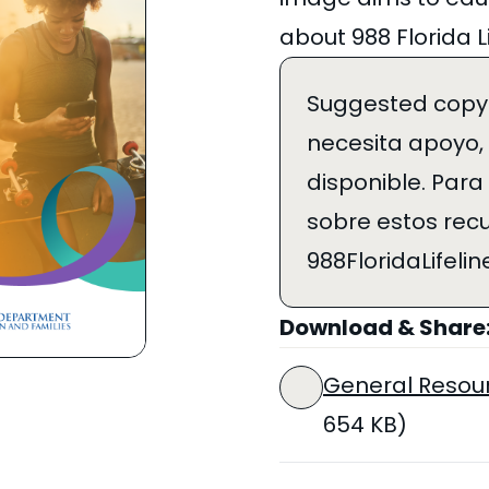
about 988 Florida L
Suggested copy: 
necesita apoyo,
disponible. Par
sobre estos recur
988FloridaLifeli
Download & Share
General Resour
654 KB)